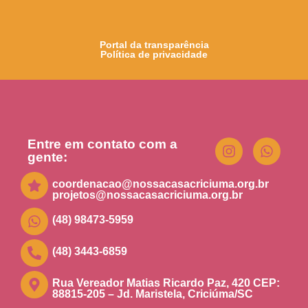
Portal da transparência
Política de privacidade
Entre em contato com a
gente:
coordenacao@nossacasacriciuma.org.br
projetos@nossacasacriciuma.org.br
(48) 98473-5959
(48) 3443-6859
Rua Vereador Matias Ricardo Paz, 420 CEP:
88815-205 – Jd. Maristela, Criciúma/SC